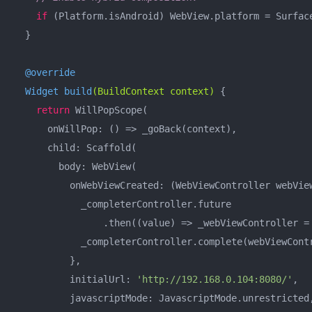
if
 (Platform.isAndroid) WebView.platform = Surface
  }

@override
Widget 
build
(BuildContext context)
{

return
 WillPopScope(

      onWillPop: () => _goBack(context),

      child: Scaffold(

        body: WebView(

          onWebViewCreated: (WebViewController webView
            _completerController.future

                .then((value) => _webViewController = 
            _completerController.complete(webViewContr
          },

          initialUrl: 
'http://192.168.0.104:8080/'
,

          javascriptMode: JavascriptMode.unrestricted,