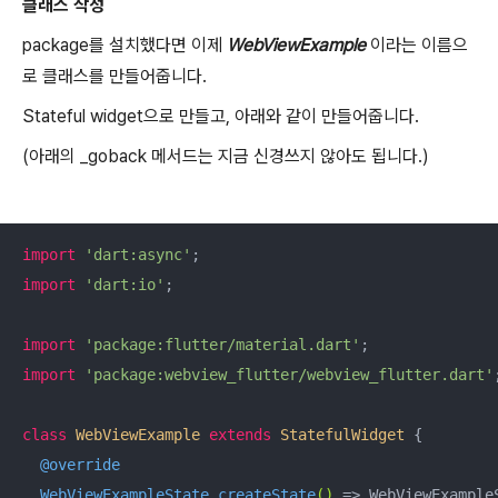
클래스 작성
package를 설치했다면 이제
WebViewExample
이라는 이름으
로 클래스를 만들어줍니다.
Stateful widget으로 만들고, 아래와 같이 만들어줍니다.
(아래의 _goback 메서드는 지금 신경쓰지 않아도 됩니다.)
import
'dart:async'
import
'dart:io'
;

import
'package:flutter/material.dart'
import
'package:webview_flutter/webview_flutter.dart'
;
class
WebViewExample
extends
StatefulWidget
{

@override
WebViewExampleState 
createState
()
=> WebViewExampleS