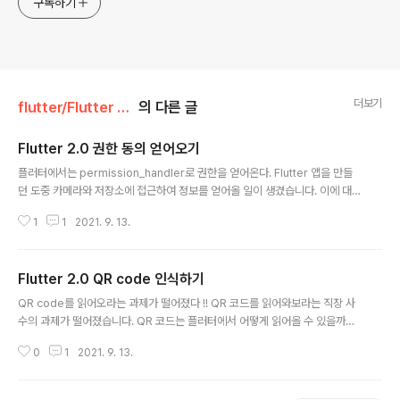
구독하기
더보기
flutter/Flutter 정보
의 다른 글
Flutter 2.0 권한 동의 얻어오기
글 내용
플러터에서는 permission_handler로 권한을 얻어온다. Flutter 앱을 만들
던 도중 카메라와 저장소에 접근하여 정보를 얻어올 일이 생겼습니다. 이에 대
해 어떻게 해결할지 찾아보다가, pub.dev의 권한 관련 최고 인기작 permissi
1
1
2021. 9. 13.
on_handler를 통해 문제를 해결했습니다. 지금부터 그 과정을 공유해볼게요 :
) permission_handler 적용 일단 늘 그랬듯 pubspec.yaml에 permissi
on_handler를 추가해줍니다. 해당 패키지의 공식 문서는 아래를 참고해주세
Flutter 2.0 QR code 인식하기
요. https://pub.dev/packages/permission_handler pub get을 통해
글 내용
설치했다면 android의 경우 android/app/src/main/AndroidManifes..
QR code를 읽어오라는 과제가 떨어졌다 !! QR 코드를 읽어와보라는 직장 사
수의 과제가 떨어졌습니다. QR 코드는 플러터에서 어떻게 읽어올 수 있을까요?
개인적으로 시간을 많이 쏟아가며 알아낸 것이지만, 여러분은 이러한 시행착오
0
1
2021. 9. 13.
를 거칠 필요 없이 10분 안에 구현하실 수 있도록 정리해보았습니다 :) 권한 얻
기 + qrscan 플러그인 설치 먼저 QR 정보를 받아오려면 반드시 카메라에 대
한 접근 권한이 있어야 합니다. 이전 글에서 카메라 접근 권한에 대해 다루었는