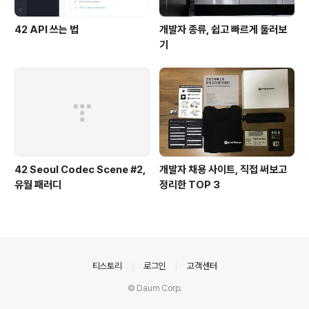
42 API 쓰는 법
개발자 종류, 쉽고 빠르게 둘러보
기
42 Seoul Codec Scene #2,
개발자 채용 사이트, 직접 써보고
유월 패러디
정리한 TOP 3
의안내
티스토리
로그인
고객센터
© Daum Corp.