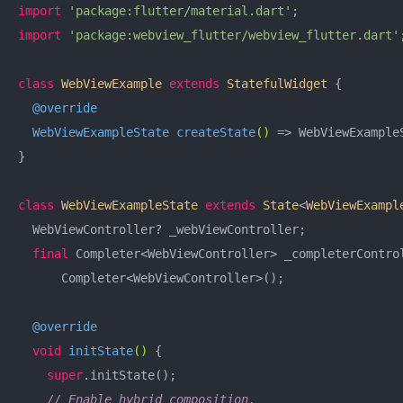
import
'package:flutter/material.dart'
import
'package:webview_flutter/webview_flutter.dart'
;
class
WebViewExample
extends
StatefulWidget
{

@override
WebViewExampleState 
createState
()
=> WebViewExampleS
}

class
WebViewExampleState
extends
State
<
WebViewExampl
  WebViewController? _webViewController;

final
 Completer<WebViewController> _completerControl
      Completer<WebViewController>();

@override
void
initState
()
{

super
.initState();

// Enable hybrid composition.