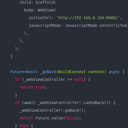
      child: Scaffold(

        body: WebView(

          initialUrl: 
'http://192.168.0.104:8080/'
,

          javascriptMode: JavascriptMode.unrestricted,
        ),

      ),

    );

  }

Future<bool> 
_goBack
(BuildContext context)
 async 
{

if
 (_webViewController == 
null
) {

return
true
;

    }

if
 (await _webViewController!.canGoBack()) {

      _webViewController!.goBack();

return
 Future.value(
false
);

    } 
else
 {
