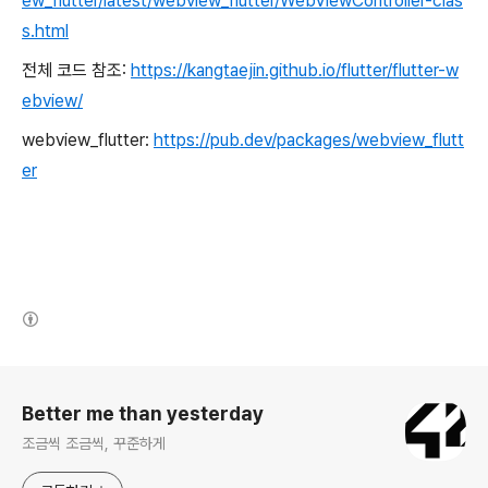
ew_flutter/latest/webview_flutter/WebViewController-clas
s.html
전체 코드 참조:
https://kangtaejin.github.io/flutter/flutter-w
ebview/
webview_flutter:
https://pub.dev/packages/webview_flutt
er
(새창열림)
로그 정보
Better me than yesterday
조금씩 조금씩, 꾸준하게