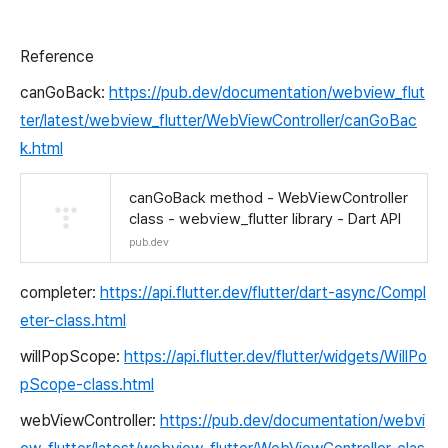
Reference
canGoBack:
https://pub.dev/documentation/webview_flut
ter/latest/webview_flutter/WebViewController/canGoBac
k.html
canGoBack method - WebViewController
class - webview_flutter library - Dart API
pub.dev
completer:
https://api.flutter.dev/flutter/dart-async/Compl
eter-class.html
willPopScope:
https://api.flutter.dev/flutter/widgets/WillPo
pScope-class.html
webViewController:
https://pub.dev/documentation/webvi