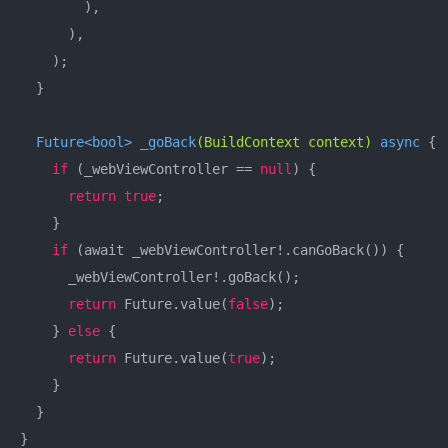
        ),

      ),

    );

  }

Future<bool> 
_goBack
(BuildContext context)
 async 
{

if
 (_webViewController == 
null
) {

return
true
;

    }

if
 (await _webViewController!.canGoBack()) {

      _webViewController!.goBack();

return
 Future.value(
false
);

    } 
else
 {

return
 Future.value(
true
);

    }

  }

}