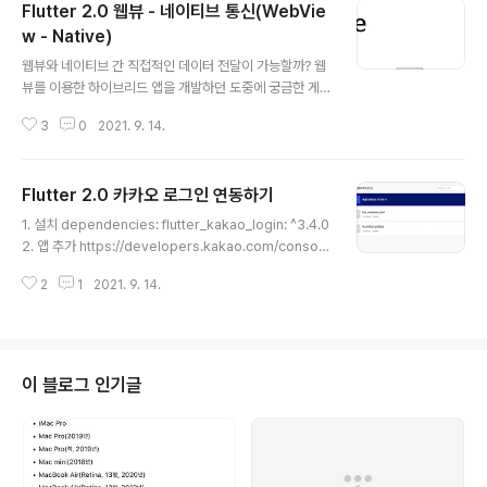
Flutter 2.0 웹뷰 - 네이티브 통신(WebVie
데, 참고하실 분들은 아래 링크를 통해 참고해주세요. https://42kchoi.tistor
y.com/368 권한을 얻었다면 이제 qr코드를 scan해볼 차례입니다. 일단 패
w - Native)
글 내용
키지를 하나설치해줍니다. 이름은 qrscan 입니다. 설치하셨다면 ..
웹뷰와 네이티브 간 직접적인 데이터 전달이 가능할까? 웹
뷰를 이용한 하이브리드 앱을 개발하던 도중에 궁금한 게
생겼습니다. 만약 웹뷰로 띄운 페이지에서 우리가 만든 앱
3
0
2021. 9. 14.
(네이티브)으로 데이터를 전달하거나, 반대로 네이티브 앱
에서 웹뷰로 데이터를 직접 전달하는 게 가능할까? 결론부
터 말하자면 가능하고, 지금부터 이런 궁금증을 해결한 과
Flutter 2.0 카카오 로그인 연동하기
정을 소개합니다. Case 1. 웹뷰 to 네이티브 예를 들어 웹
글 내용
뷰에 등록된 html/javaScript 다음과 같이 있다고 합시
1. 설치 dependencies: flutter_kakao_login: ^3.4.0
다. 버튼을 누르면 sendBack() 함수가 호출되고, sendB
2. 앱 추가 https://developers.kakao.com/consol
ack() 함수는 JavaScriptChannel 이라는 객체(?)에 접
e/app 카카오계정 로그인 여기를 눌러 링크를 확인하세
근하여 postMessage 메서드를 실행합니다. This is w
2
1
2021. 9. 14.
요. accounts.kakao.com 3. 앱 키 정보 저장. 4. 플랫폼
eb title send message to f..
설정 (안드로이드를 기준으로 설명. iOS는 맨 아래로.) 이
제 5번부터는 여기 따라한 내용임 : https://developer
s.kakao.com/docs/latest/ko/getting-started/sd
k-android#add-key-hash 5. build.gradle(androi
이 블로그 인기글
d/app 말고 그냥 android/ 위치에 있는 것.) + depend
encies { ... classpath 'com.and..