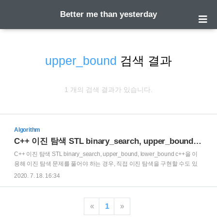
Better me than yesterday
upper_bound
검색 결과
1 개의 검색 결과가 있습니다.
Algorithm
C++ 이진 탐색 STL binary_search, upper_bound, lower_bound
C++ 이진 탐색 STL binary_search, upper_bound, lower_bound c++을 이
용해 이진 탐색 문제를 풀어야 하는 경우, 직접 이진 탐색을 구현할 수도 있
지만 워낙 오류도 많이 생기고 직접 구현하기가 느리기 때문에 STL을 많이
2020. 7. 18. 16:34
찾게 된다. c++ 에서 이런 경우 어떤 STL을 제공하는지 알아보자.
binary_search 가장 먼저 `binary_search`이다. binary_search는 인자로 배
열의 시작주소, 시작주소 + 배열 크기, 그리고 val을 받는다. binary_search
«
1
»
와 이후 설명할 upper_bound, lower_bound는 먼저 sort를 해주고 써야 한