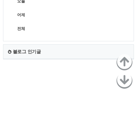
오늘
어제
전체
블로그 인기글
TistoryWhaleSkin3.4
Copyright ©
Better me than yesterday
All rights reserved.