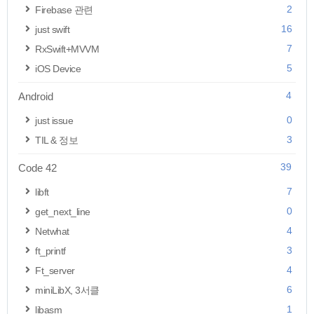
2
Firebase 관련
16
just swift
7
RxSwift+MVVM
5
iOS Device
4
Android
0
just issue
3
TIL & 정보
39
Code 42
7
libft
0
get_next_line
4
Netwhat
3
ft_printf
4
Ft_server
6
miniLibX, 3서클
1
libasm