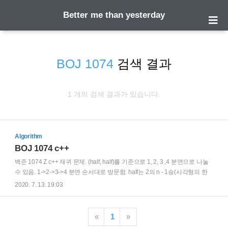
Better me than yesterday
BOJ 1074
검색 결과
1 개의 검색 결과가 있습니다.
Algorithm
BOJ 1074 c++
백준 1074 Z c++ 재귀 문제. (half, half)를 기준으로 1, 2, 3 ,4 분면으로 나눌
수 있음. 1->2->3->4 분면 순서대로 방문함. half는 2의 n - 1승(사각형의 한
변)을 의미. 2사분면은 half * half + 1사분면에 있을 경우의 위치. 3사분면은
2020. 7. 13. 19:03
2 * half * half + 1사분면에 있을 경우의 위치. 4사분면은 3 * half * half + 1사
분면에 있을 경우의 위치. #include using namespace std; int n, r, c; int z(int
n, int r, int c) { if (n == 0) return 0; int half = 1 = half) return half * half + z(n - 1,
«
1
»
r, c - half); ..