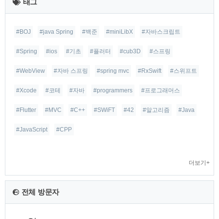
태그
근
#BOJ
#java Spring
#백준
#miniLibX
#자바스크립트
글
#Spring
#ios
#기초
#플러터
#cub3D
#스프링
#WebView
#자바 스프링
#spring mvc
#RxSwift
#스위프트
#Xcode
#코테
#자바
#programmers
#프로그래머스
#Flutter
#MVC
#C++
#SWiFT
#42
#알고리즘
#Java
#JavaScript
#CPP
더보기+
전체 방문자