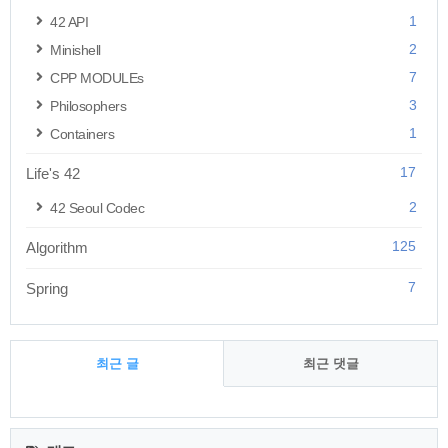
1
42 API
2
Minishell
7
CPP MODULEs
3
Philosophers
1
Containers
17
Life's 42
2
42 Seoul Codec
125
Algorithm
7
Spring
최근 글
최근 댓글
최